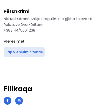
Përshkrimi
Niti Roll Ofronë Shitje Rregullimin e gjitha llojeve tē
Roletavë Dyer-Dritare
+383 44/500-238
Vlerësimet
Jap Vlerësimin tënde
Filikaqa