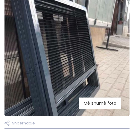
Më shumë foto
Shpërndaje