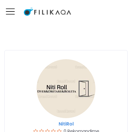
NitiRol
0 Rekomandime