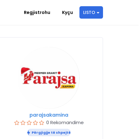
Regjistrohu
Kyçu
LISTO
parajsakamina
0 Rekomandime
Përgjigjje të shpejtë