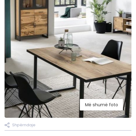
Më shumë foto
Shpërndaje