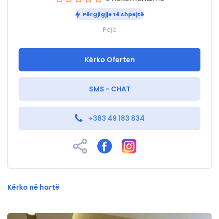
Përgjigjje të shpejtë
Pejë
Kërko Oferten
SMS - CHAT
+383 49 183 834
Kërko në hartë