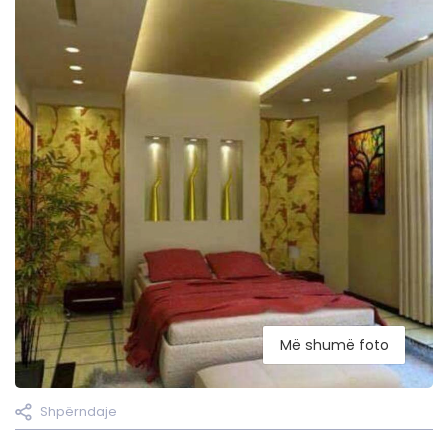
Më shumë foto
Shpërndaje