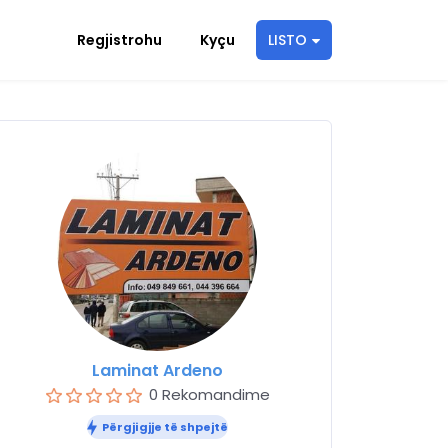
Regjistrohu
Kyçu
LISTO
Laminat Ardeno
0 Rekomandime
Përgjigjje të shpejtë