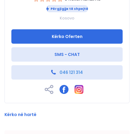
Përgjigjje të shpejtë
Kosovo
Kërko Oferten
SMS - CHAT
046 121 314
Kërko në hartë