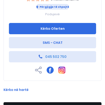
Përgjigjje të shpejtë
Podujevë
Kërko Oferten
SMS - CHAT
045 502 750
Kërko në hartë