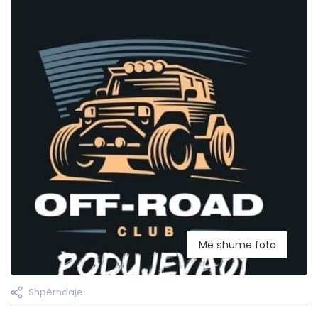
Më shumë foto
Shpërndaje