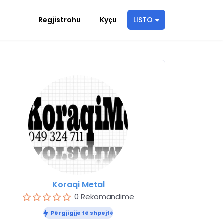
Regjistrohu
Kyçu
LISTO
Koraqi Metal
0 Rekomandime
Përgjigjje të shpejtë