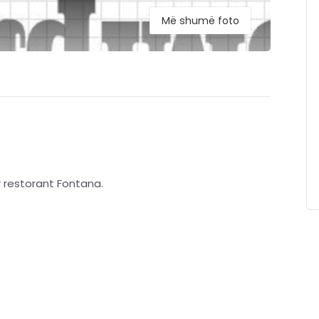
Më shumë foto
r restorant Fontana.