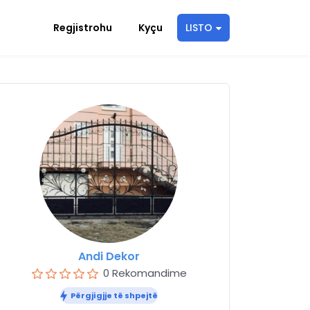
Regjistrohu
Kyçu
LISTO
Andi Dekor
0 Rekomandime
Përgjigjje të shpejtë