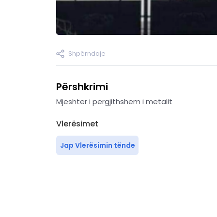
Shpërndaje
Përshkrimi
Mjeshter i pergjithshem i metalit
Vlerësimet
Jap Vlerësimin tënde