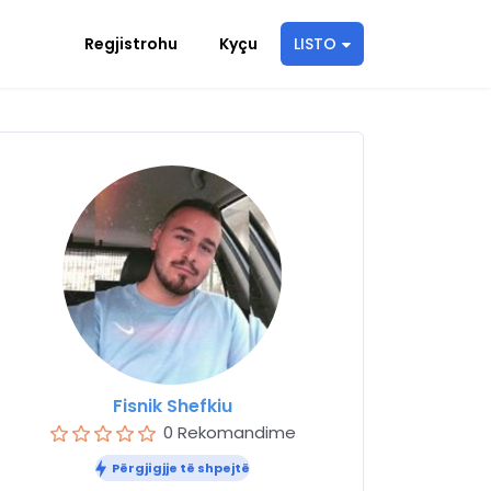
Regjistrohu
Kyçu
LISTO
Fisnik Shefkiu
0 Rekomandime
Përgjigjje të shpejtë