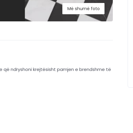
Më shumë foto
e që ndryshoni krejtësisht pamjen e brendshme të