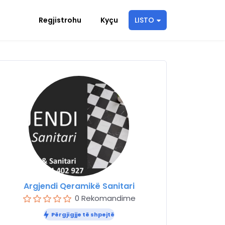
Regjistrohu
Kyçu
LISTO
Argjendi Qeramikë Sanitari
0 Rekomandime
Përgjigjje të shpejtë