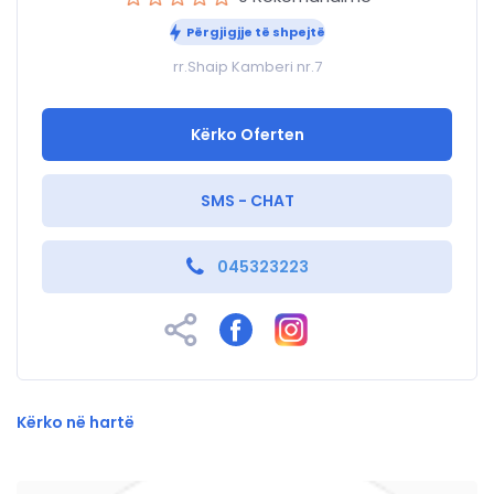
Përgjigjje të shpejtë
rr.Shaip Kamberi nr.7
Kërko Oferten
SMS - CHAT
045323223
Kërko në hartë