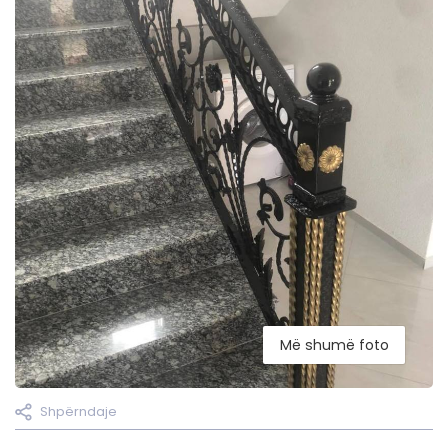
Më shumë foto
Shpërndaje