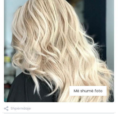
Më shumë foto
Shpërndaje