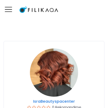
IsraBeautyspacenter
0 Rekomandime