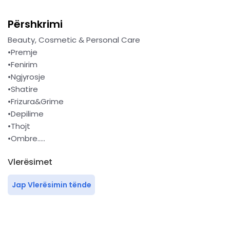
Përshkrimi
Beauty, Cosmetic & Personal Care
•Premje
•Fenirim
•Ngjyrosje
•Shatire
•Frizura&Grime
•Depilime
•Thojt
•Ombre.....
Vlerësimet
Jap Vlerësimin tënde