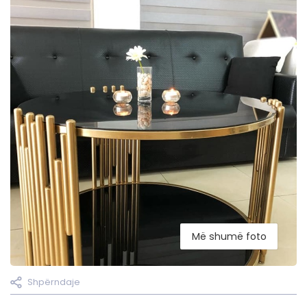
Më shumë foto
Shpërndaje