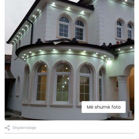
Më shumë foto
Shpërndaje