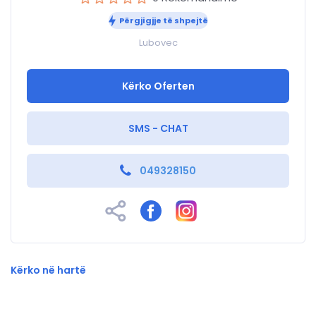
Përgjigjje të shpejtë
Lubovec
Kërko Oferten
SMS - CHAT
049328150
Kërko në hartë