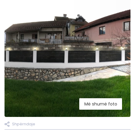
Më shumë foto
Shpërndaje