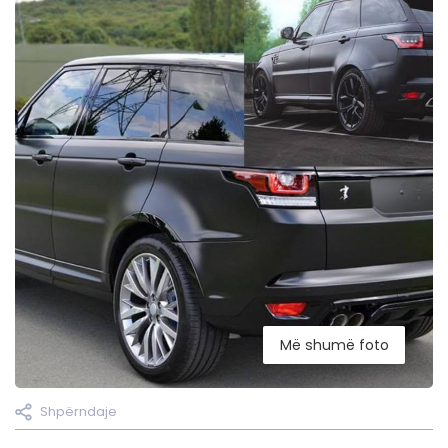
Më shumë foto
Shpërndaje