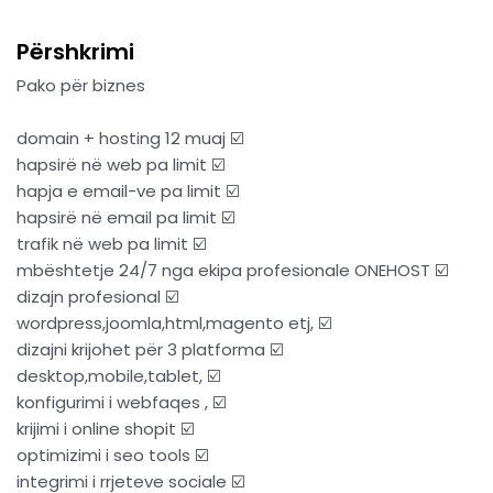
Përshkrimi
Pako për biznes
domain + hosting 12 muaj ☑️
hapsirë në web pa limit ☑️
hapja e email-ve pa limit ☑️
hapsirë në email pa limit ☑️
trafik në web pa limit ☑️
mbështetje 24/7 nga ekipa profesionale ONEHOST ☑️
dizajn profesional ☑️
wordpress,joomla,html,magento etj, ☑️
dizajni krijohet për 3 platforma ☑️
desktop,mobile,tablet, ☑️
konfigurimi i webfaqes , ☑️
krijimi i online shopit ☑️
optimizimi i seo tools ☑️
integrimi i rrjeteve sociale ☑️