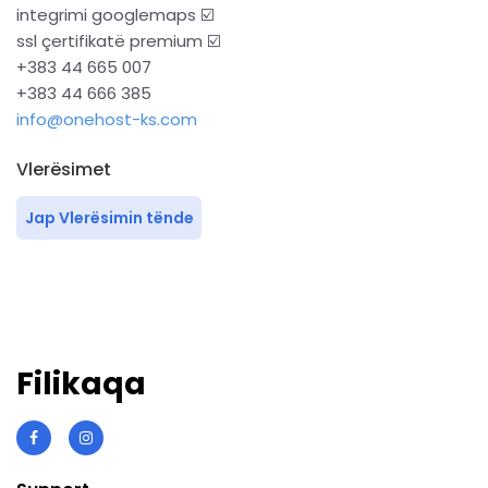
integrimi googlemaps ☑️
ssl çertifikatë premium ☑️
+383 44 665 007
+383 44 666 385
info@onehost-ks.com
Vlerësimet
Jap Vlerësimin tënde
Filikaqa