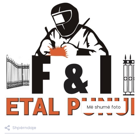
Më shumë foto
Shpërndaje