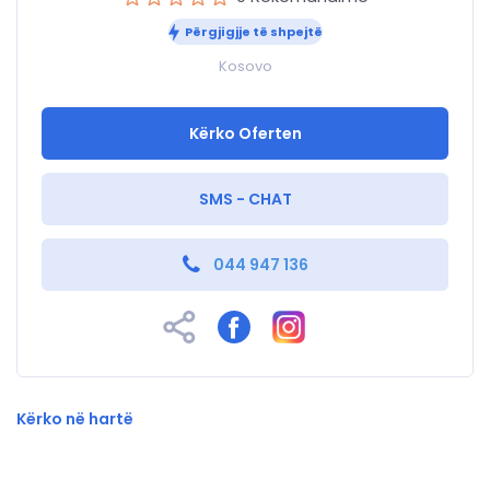
Përgjigjje të shpejtë
Kosovo
Kërko Oferten
SMS - CHAT
044 947 136
Kërko në hartë