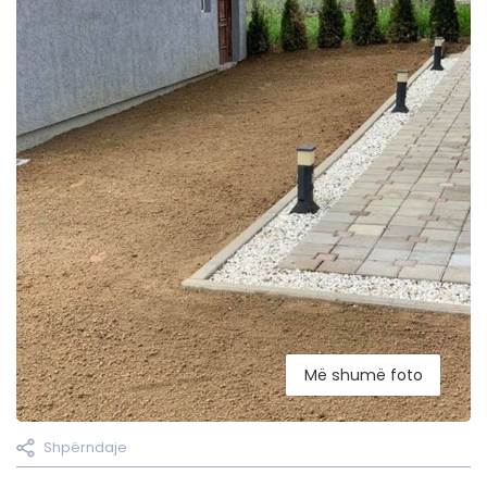
Më shumë foto
Shpërndaje