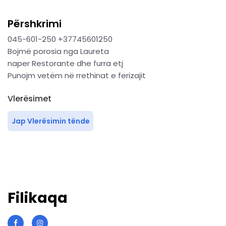
Përshkrimi
045-601-250 +37745601250
Bojmë porosia nga Laureta
naper Restorante dhe furra etj
Punojm vetëm në rrethinat e ferizajit
Vlerësimet
Jap Vlerësimin tënde
Filikaqa