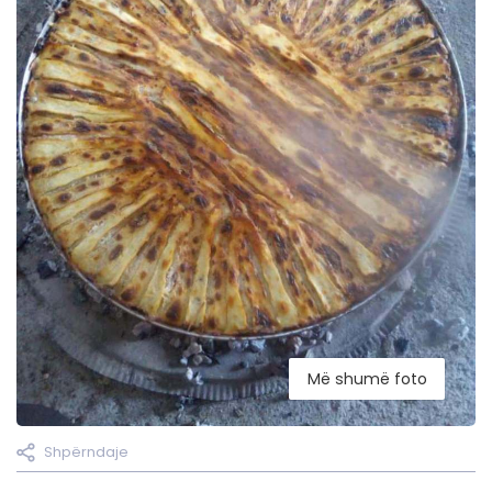
Më shumë foto
Shpërndaje