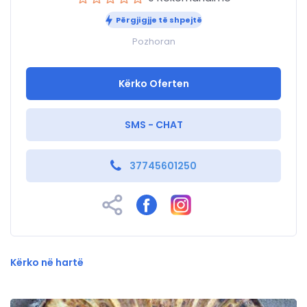
Përgjigjje të shpejtë
Pozhoran
Kërko Oferten
SMS - CHAT
37745601250
Kërko në hartë