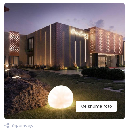
Më shumë foto
Shpërndaje