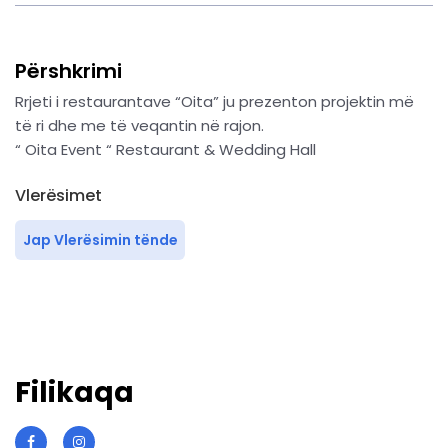
Përshkrimi
Rrjeti i restaurantave “Oita” ju prezenton projektin më
të ri dhe me të veqantin në rajon.
“ Oita Event “ Restaurant & Wedding Hall
Vlerësimet
Jap Vlerësimin tënde
Filikaqa