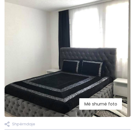
Më shumë foto
Shpërndaje