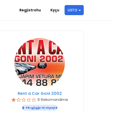
Regjistrohu
Kyçu
LISTO
Rent a Car Goni 2002
6 Rekomandime
Përgjigjje të shpejtë