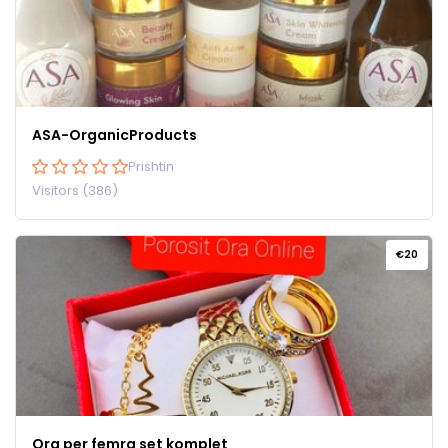
ASA-OrganicProducts
Prishtin
Visitors (386)
€20
Ora per femra set komplet