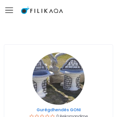
Gurëgdhendës GONI
0 Rekomandime