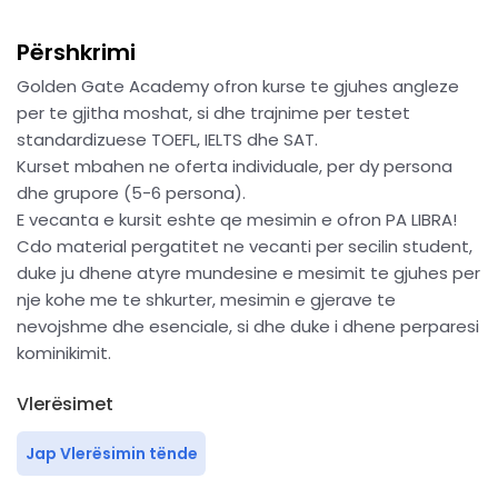
Përshkrimi
Golden Gate Academy ofron kurse te gjuhes angleze
per te gjitha moshat, si dhe trajnime per testet
standardizuese TOEFL, IELTS dhe SAT.
Kurset mbahen ne oferta individuale, per dy persona
dhe grupore (5-6 persona).
E vecanta e kursit eshte qe mesimin e ofron PA LIBRA!
Cdo material pergatitet ne vecanti per secilin student,
duke ju dhene atyre mundesine e mesimit te gjuhes per
nje kohe me te shkurter, mesimin e gjerave te
nevojshme dhe esenciale, si dhe duke i dhene perparesi
kominikimit.
Vlerësimet
Jap Vlerësimin tënde