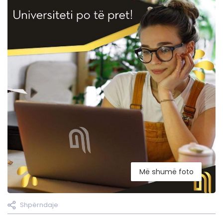
Më shumë foto
Shpërndaje