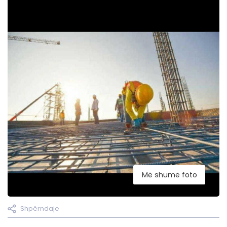
Më shumë foto
Shpërndaje