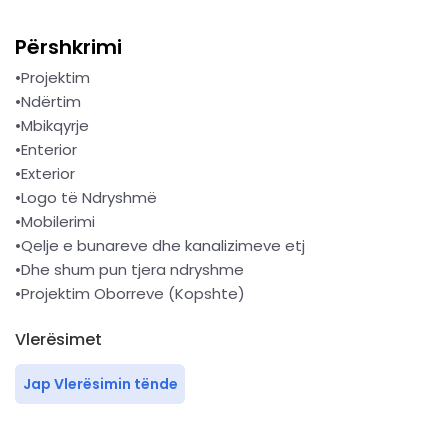
Përshkrimi
•Projektim
•Ndërtim
•Mbikqyrje
•Enterior
•Exterior
•Logo të Ndryshmë
•Mobilerimi
•Qelje e bunareve dhe kanalizimeve etj
•Dhe shum pun tjera ndryshme
•Projektim Oborreve (Kopshte)
Vlerësimet
Jap Vlerësimin tënde