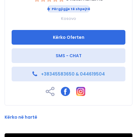
Përgjigjje të shpejtë
Kosovo
Kërko Oferten
SMS - CHAT
+38345583650 & 044619504
Kërko në hartë