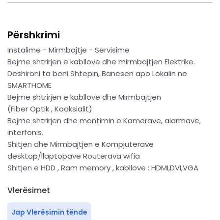
Përshkrimi
Instalime - Mirmbajtje - Servisime
Bejme shtrirjen e kabllove dhe mirmbajtjen Elektrike.
Deshironi ta beni Shtepin, Banesen apo Lokalin ne
SMARTHOME
Bejme shtrirjen e kabllove dhe Mirmbajtjen
(Fiber Optik , Koaksialit)
Bejme shtrirjen dhe montimin e Kamerave, alarmave,
interfonis.
Shitjen dhe Mirmbajtjen e Kompjuterave
desktop/llaptopave Routerava wifia
Shitjen e HDD , Ram memory , kabllove : HDMI,DVI,VGA
Vlerësimet
Jap Vlerësimin tënde