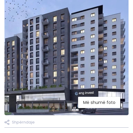
Më shumë foto
Shpërndaje