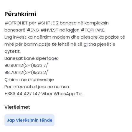
Përshkrimi
#OFROHET për #SHITJE 2 banesa në kompleksin
banesorë #ENG #INVEST në lagjen #TOPHANE.
Eng invest ka ndërtim modern dhe cilësorë,ka pozitë të
mirë për banim,qasje të lehtë në të gjitha pjesët e
qytetit.
Banesat kanë sipërfaqe:
90.90m2(2+1)kati 7/
98.70m2(2+1)kati 2/
Çmimi me marëveshje
Per informata tjera ne numrin
+383 44 427 147 Viber WhasApp Tel .
Vlerësimet
Jap Vlerësimin tënde