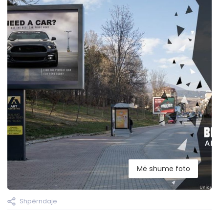
Më shumë foto
Shpërndaje