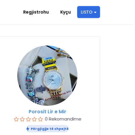
Regjistrohu
Kyçu
LISTO
Porosit Lir e Mir
0 Rekomandime
Përgjigjje të shpejtë