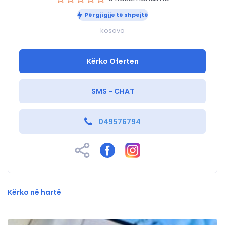
Përgjigjje të shpejtë
kosovo
Kërko Oferten
SMS - CHAT
049576794
Kërko në hartë