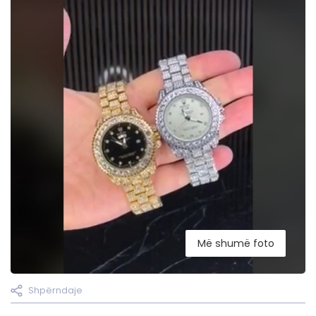
Më shumë foto
Shpërndaje