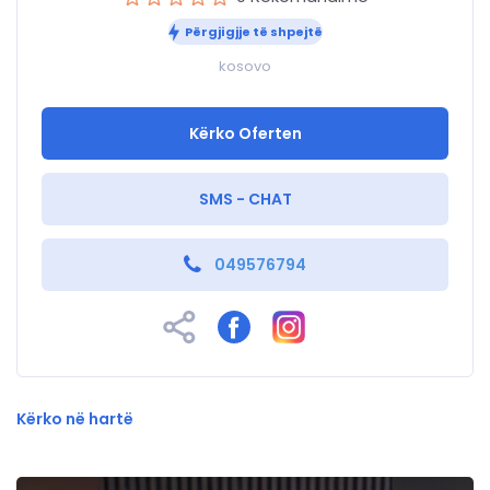
Përgjigjje të shpejtë
kosovo
Kërko Oferten
SMS - CHAT
049576794
Kërko në hartë