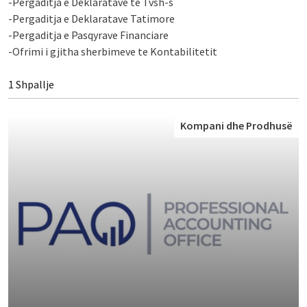
-Pergaditja e Deklaratave te Tvsh-s
-Pergaditja e Deklaratave Tatimore
-Pergaditja e Pasqyrave Financiare
-Ofrimi i gjitha sherbimeve te Kontabilitetit
1 Shpallje
Kompani dhe Prodhusë