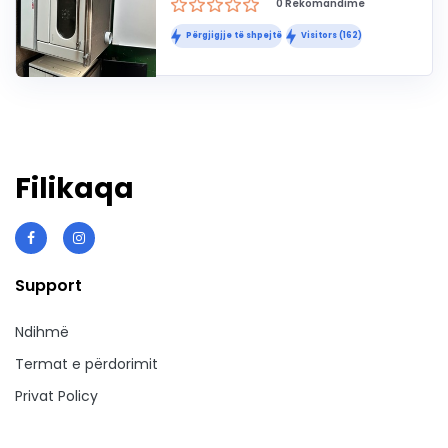
0 Rekomandime
Përgjigjje të shpejtë
Visitors (162)
Filikaqa
Support
Ndihmë
Termat e përdorimit
Privat Policy