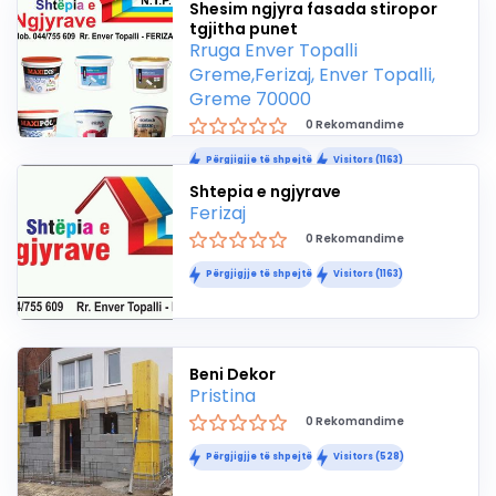
Shesim ngjyra fasada stiropor
tgjitha punet
Rruga Enver Topalli
Greme,Ferizaj, Enver Topalli,
Greme 70000
0 Rekomandime
Përgjigjje të shpejtë
Visitors (1163)
Shtepia e ngjyrave
Ferizaj
0 Rekomandime
Përgjigjje të shpejtë
Visitors (1163)
Beni Dekor
Pristina
0 Rekomandime
Përgjigjje të shpejtë
Visitors (528)