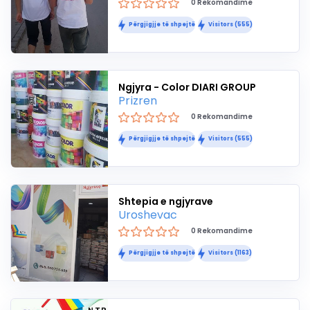
0 Rekomandime
Përgjigjje të shpejtë
Visitors (555)
Ngjyra - Color DIARI GROUP
Prizren
0 Rekomandime
Përgjigjje të shpejtë
Visitors (555)
Shtepia e ngjyrave
Uroshevac
0 Rekomandime
Përgjigjje të shpejtë
Visitors (1163)