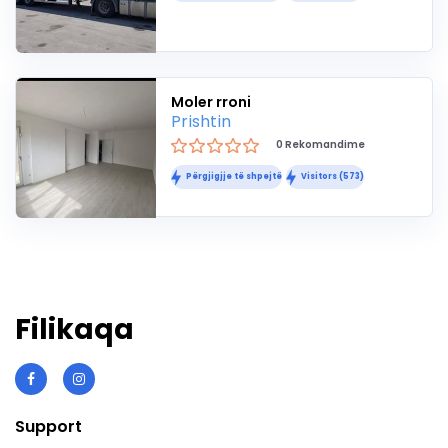
Moler rroni
Prishtin
0 Rekomandime
Përgjigjje të shpejtë
Visitors (573)
Filikaqa
Support