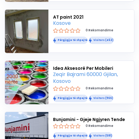
AT paint 2021
Kosove
0 Rekomandime
Përgjigjje të shpejtë
Visitors (452)
Idea Aksesorë Per Mobileri
Zeqir Bajrami 60000 Gjilan,
Kosovo
0 Rekomandime
Përgjigjje të shpejtë
Visitors (966)
Bunjamini - Gjeje Ngjyren Tende
0 Rekomandime
Përgjigjje të shpejtë
Visitors (581)