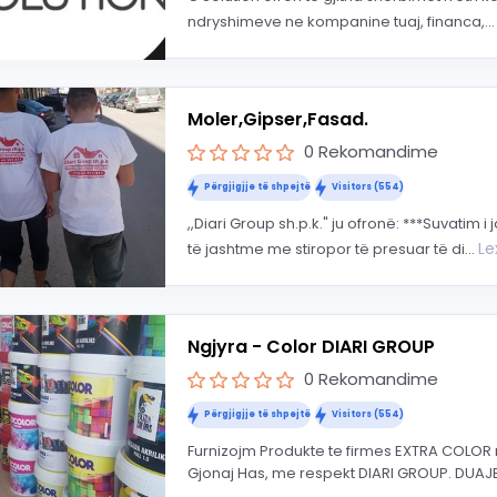
ndryshimeve ne kompanine tuaj, financa,..
Moler,Gipser,Fasad.
0 Rekomandime
Përgjigjje të shpejtë
Visitors (554)
,,Diari Group sh.p.k." ju ofronë: ***Suvatim 
L
të jashtme me stiropor të presuar të di...
Ngjyra - Color DIARI GROUP
0 Rekomandime
Përgjigjje të shpejtë
Visitors (554)
Furnizojm Produkte te firmes EXTRA COLOR n
Gjonaj Has, me respekt DIARI GROUP. DUAJ