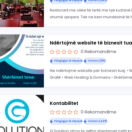
Përgjigjje të shpejtë
Visitors (649)
Restorant me cilësi të lartë me një kuzhinë 
shumë vjeqare .Tek ne keni mundësinë të fr
Ndërtojmë website të biznesit tua
0 Rekomandime
Përgjigjje të shpejtë
Visitors (391)
Ne ndërtojmë website për biznesin tuaj: • We
Grafik • Web Hosting & Domains • Shërbime 
Kontabilitet
0 Rekomandime
Përgjigjje të shpejtë
Visitors (429)
G Solution ofron te gjitha sherbimet rreth ko