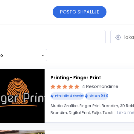
POSTO SHPALLJE
ro
Printing- Finger Print
4 Rekomandime
Përgjigjje të shpejtë
Visitors (683)
Studio Grafike, Finger Print Brendim, 3D Rek
Lexo m
Brendim, Digital Print, Folje, Texsti...