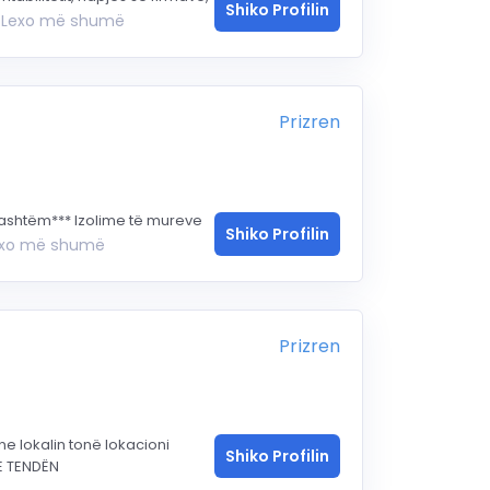
Shiko Profilin
Lexo më shumë
.
Prizren
i jashtëm*** Izolime të mureve
Shiko Profilin
exo më shumë
Prizren
e lokalin tonë lokacioni
Shiko Profilin
E TENDËN