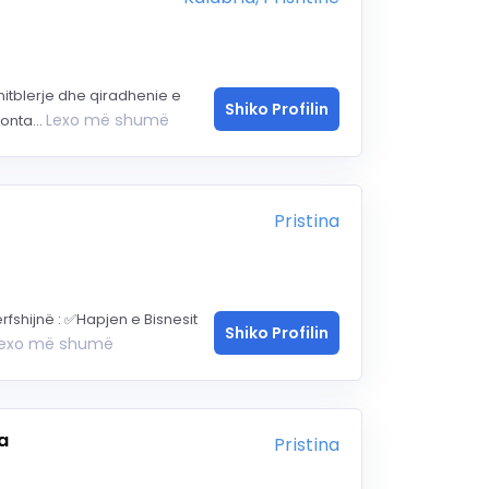
itblerje dhe qiradhenie e
Shiko Profilin
Lexo më shumë
onta...
Pristina
ërfshijnë : ✅Hapjen e Bisnesit
Shiko Profilin
exo më shumë
a
Pristina