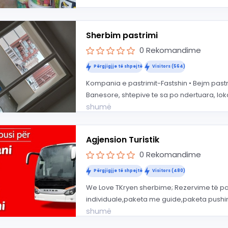
Sherbim pastrimi
0 Rekomandime
Përgjigjje të shpejtë
Visitors (564)
Kompania e pastrimit-Fastshin • Bejm pas
Banesore, shtepive te sa po ndertuara, loka
shumë
Agjension Turistik
0 Rekomandime
Përgjigjje të shpejtë
Visitors (480)
We Love TKryen sherbime; Rezervime të pak
individuale,paketa me guide,paketa pushi
shumë