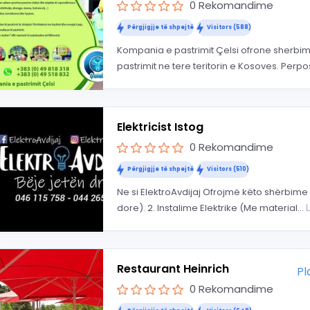
0 Rekomandime
Përgjigjje të shpejtë
Visitors (588)
Kompania e pastrimit Çelsi ofrone sherbim
pastrimit ne tere teritorin e Kosoves. Perpo
Elektricist Istog
0 Rekomandime
Përgjigjje të shpejtë
Visitors (510)
Ne si ElektroAvdijaj Ofrojmë këto shërbime :
dore). 2. Instalime Elektrike (Me material...
Restaurant Heinrich
Pl
0 Rekomandime