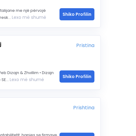
Italijane me një përvojë
Shiko Profilin
Lexo më shumë
esk...
j
Pristina
b Dizajn & Zhvillim • Dizajn
Shiko Profilin
Lexo më shumë
SE...
Prishtina
ntabilitetit, hapjes se firmave,