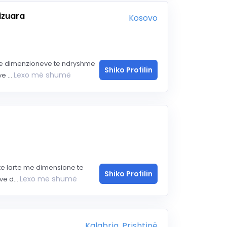
izuara
Kosovo
e te dimenzioneve te ndryshme
Shiko Profilin
Lexo më shumë
e ...
t te larte me dimensione te
Shiko Profilin
Lexo më shumë
e d...
Kalabria, Prishtinë