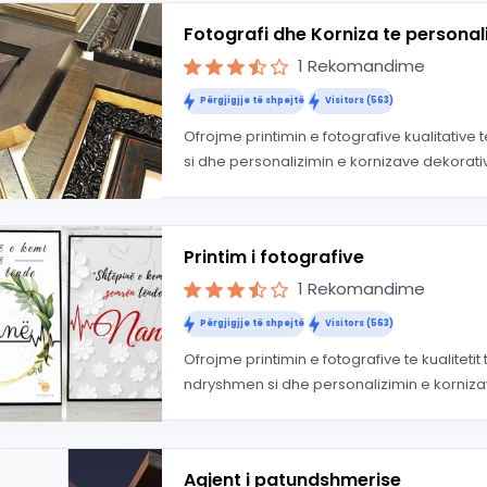
Fotografi dhe Korniza te personal
1 Rekomandime
Përgjigjje të shpejtë
Visitors (563)
Ofrojme printimin e fotografive kualitativ
si dhe personalizimin e kornizave dekorativ
Printim i fotografive
1 Rekomandime
Përgjigjje të shpejtë
Visitors (563)
Ofrojme printimin e fotografive te kualiteti
ndryshmen si dhe personalizimin e kornizav
Agjent i patundshmerise