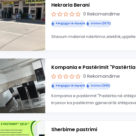
Hekraria Berani
0 Rekomandime
Përgjigjje të shpejtë
Visitors (1073)
Shesum material ndertimor,elektrik,ujsjelles,r
Kompania e Pastërimit "Pastërtia 
0 Rekomandime
Përgjigjje të shpejtë
Visitors (565)
Kompania e pastërimit "Pastërtia në shtëpin
kryesor ka pastërimin gjeneral të shtëpiave
Sherbime pastrimi