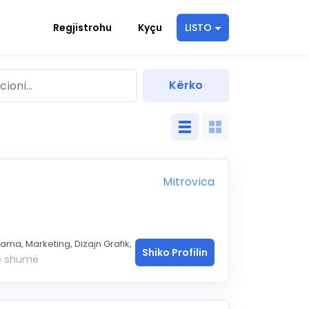
Regjistrohu
Kyçu
LISTO
Mitrovica
lama, Marketing, Dizajn Grafik,
Shiko Profilin
ë shumë