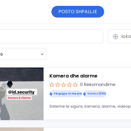
POSTO SHPALLJE
ro
Kamera dhe alarme
0 Rekomandime
Përgjigjje të shpejtë
Visitors (596)
Sisteme te siguris, kamera, alarme, videoph