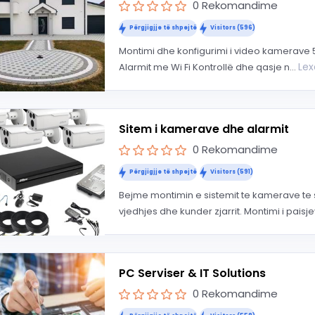
0 Rekomandime
Përgjigjje të shpejtë
Visitors (596)
Montimi dhe konfigurimi i video kamerave 5
Le
Alarmit me Wi Fi Kontrollë dhe qasje n...
Sitem i kamerave dhe alarmit
0 Rekomandime
Përgjigjje të shpejtë
Visitors (591)
Bejme montimin e sistemit te kamerave te 
vjedhjes dhe kunder zjarrit. Montimi i paisje
PC Serviser & IT Solutions
0 Rekomandime