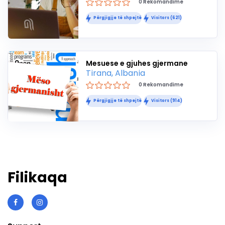
0 Rekomandime
Përgjigjje të shpejtë
Visitors (621)
Mesuese e gjuhes gjermane
Tirana, Albania
0 Rekomandime
Përgjigjje të shpejtë
Visitors (914)
Filikaqa